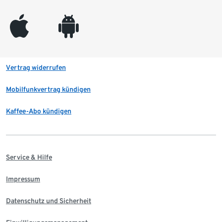
appleinc
android
Vertrag widerrufen
Mobilfunkvertrag kündigen
Kaffee-Abo kündigen
Service & Hilfe
Impressum
Datenschutz und Sicherheit