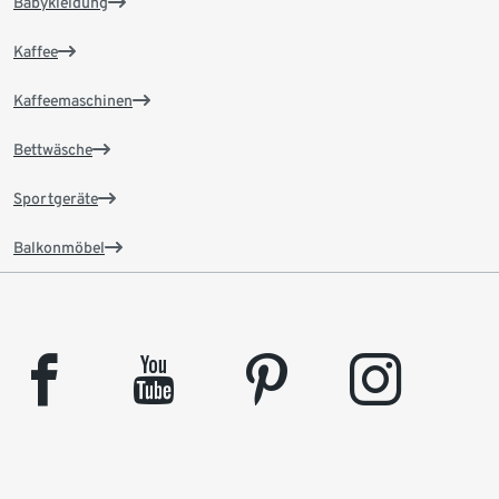
Babykleidung
Kaffee
Kaffeemaschinen
Bettwäsche
Sportgeräte
Balkonmöbel
facebook
youtube
pinterest
instagram