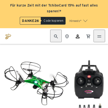
Für kurze Zeit mit der TchiboCard 15% auf fast alles
sparen!*
DANKE26
Code kopieren
Hinweis*