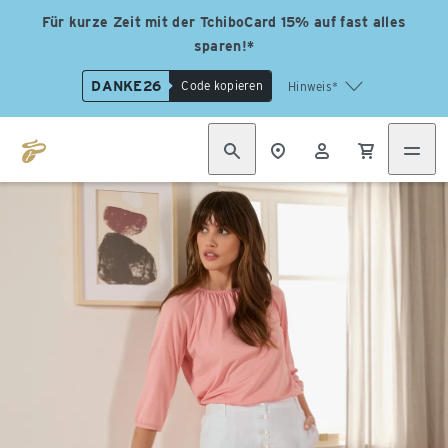
Für kurze Zeit mit der TchiboCard 15% auf fast alles
sparen!*
DANKE26
Code kopieren
Hinweis*