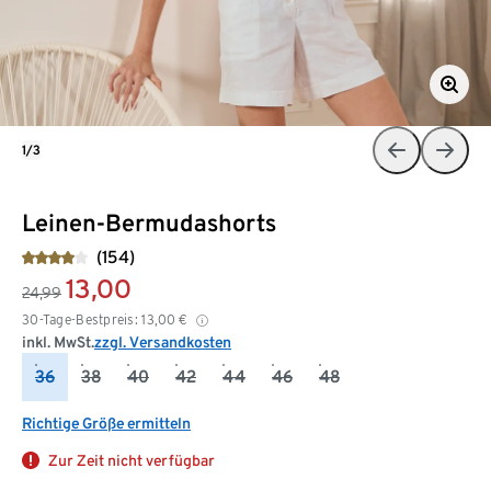
1/3
Leinen-Bermudashorts
(154)
13,00
24,99
30-Tage-Bestpreis:
13,00
€
inkl. MwSt.
zzgl. Versandkosten
36
38
40
42
44
46
48
Richtige Größe ermitteln
Zur Zeit nicht verfügbar