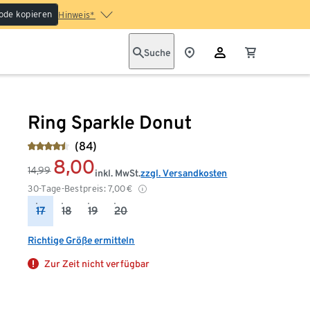
ode kopieren
Hinweis*
Suche
Ring Sparkle Donut
(84)
8,00
14,99
inkl. MwSt.
zzgl. Versandkosten
30-Tage-Bestpreis:
7,00
€
17
18
19
20
Richtige Größe ermitteln
Zur Zeit nicht verfügbar