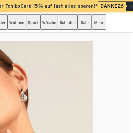
er TchiboCard 15% auf fast alles sparen!*
DANKE26
C
der
Wohnen
Sport
Wäsche
Schlafen
Sale
Mehr