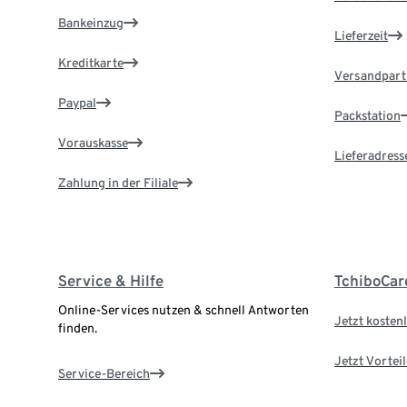
Bankeinzug
Lieferzeit
Kreditkarte
Versandpart
Paypal
Packstation
Vorauskasse
Lieferadress
Zahlung in der Filiale
Service & Hilfe
TchiboCar
Online-Services nutzen & schnell Antworten
Jetzt kostenl
finden.
Jetzt Vortei
Service-Bereich