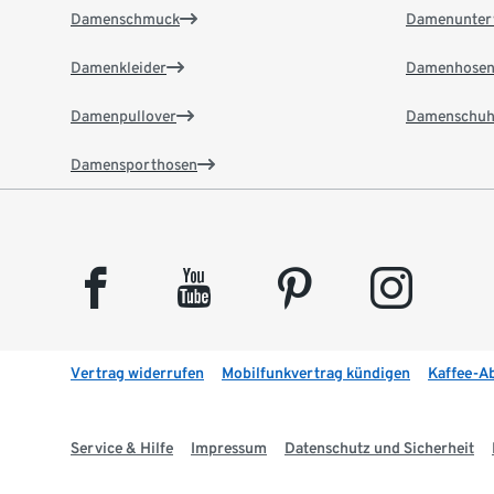
Damenschmuck
Damenunter
Damenkleider
Damenhose
Damenpullover
Damenschuh
Damensporthosen
facebook
youtube
pinterest
instagram
Vertrag widerrufen
Mobilfunkvertrag kündigen
Kaffee-A
Service & Hilfe
Impressum
Datenschutz und Sicherheit