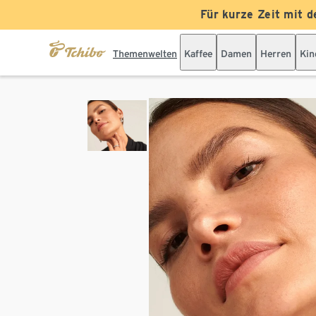
Für kurze Zeit mit d
Themenwelten
Kaffee
Damen
Herren
Kin