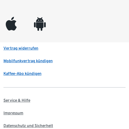
appleinc
android
Vertrag widerrufen
Mobilfunkvertrag kündigen
Kaffee-Abo kündigen
Service & Hilfe
Impressum
Datenschutz und Sicherheit