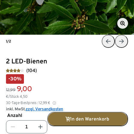
1/2
2 LED-Bienen
(104)
-30%
9,00
12,99
€/Stück
4,50
30-Tage-Bestpreis:
12,99
€
inkl. MwSt.
zzgl. Versandkosten
Anzahl
In den Warenkorb