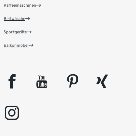
Kaffeemaschinen
Bettwäsche
Sportgeräte
Balkonmöbel
facebook
youtube
pinterest
xing
instagram