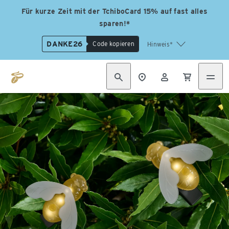
Für kurze Zeit mit der TchiboCard 15% auf fast alles
sparen!*
DANKE26
Code kopieren
Hinweis*