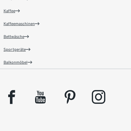
Kaffee
Kaffeemaschinen
Bettwäsche
Sportgeräte
Balkonmöbel
facebook
youtube
pinterest
instagram