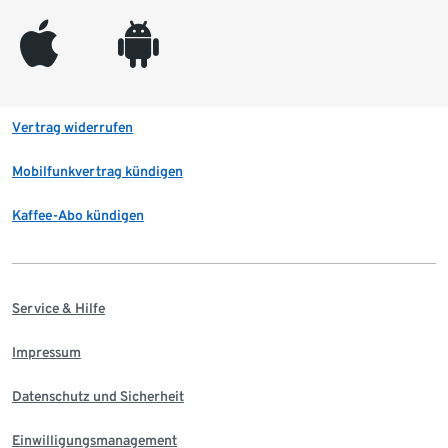
appleinc
android
Vertrag widerrufen
Mobilfunkvertrag kündigen
Kaffee-Abo kündigen
Service & Hilfe
Impressum
Datenschutz und Sicherheit
Einwilligungsmanagement