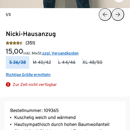
1/3
Nicki-Hausanzug
(351)
15,00
inkl. MwSt.
zzgl. Versandkosten
S 36/38
M 40/42
L 44/46
XL 48/50
Richtige Größe ermitteln
Zur Zeit nicht verfügbar
Bestellnummer: 109365
Kuschelig weich und wärmend
Hautsympathisch durch hohen Baumwollanteil