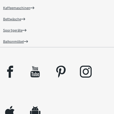
Kaffeemaschinen
Bettwäsche
Sportgeräte
Balkonmöbel
facebook
youtube
pinterest
instagram
appleinc
android