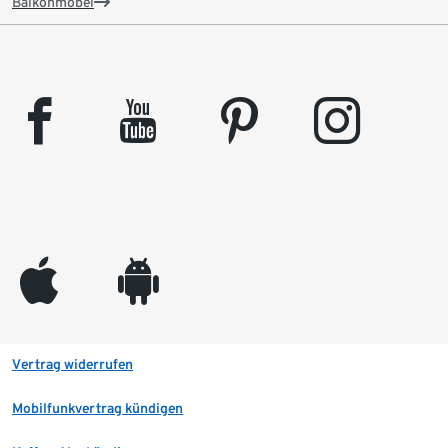
Balkonmöbel
facebook
youtube
pinterest
instagram
appleinc
android
Vertrag widerrufen
Mobilfunkvertrag kündigen