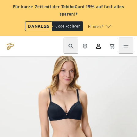
Für kurze Zeit mit der TchiboCard 15% auf fast alles
sparen!*
DANKE26
Code kopieren
Hinweis*