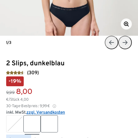
1/3
2 Slips, dunkelblau
(309)
-19%
8,00
9,99
€/Stück
4,00
30-Tage-Bestpreis:
9,99
€
inkl. MwSt.
zzgl. Versandkosten