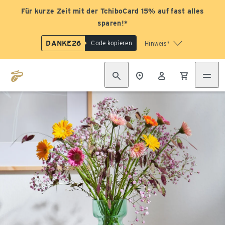
Für kurze Zeit mit der TchiboCard 15% auf fast alles
sparen!*
DANKE26
Code kopieren
Hinweis*