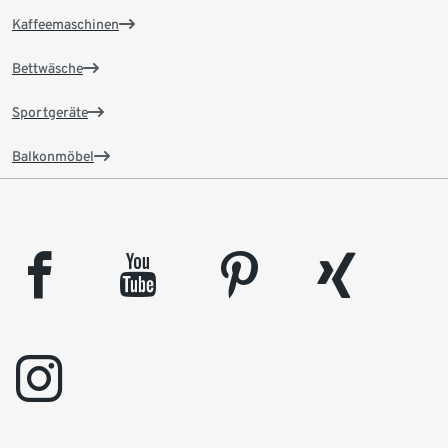
Kaffeemaschinen
Bettwäsche
Sportgeräte
Balkonmöbel
facebook
youtube
pinterest
xing
instagram