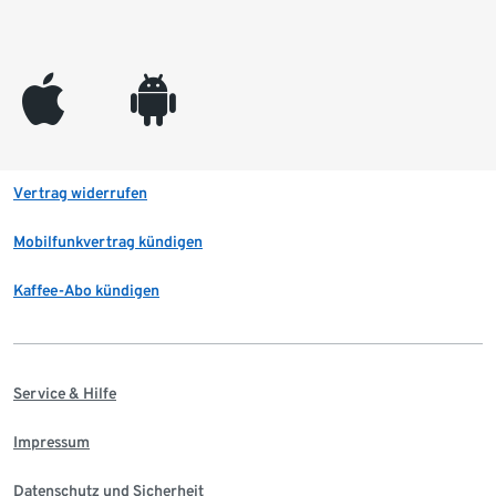
appleinc
android
Vertrag widerrufen
Mobilfunkvertrag kündigen
Kaffee-Abo kündigen
Service & Hilfe
Impressum
Datenschutz und Sicherheit