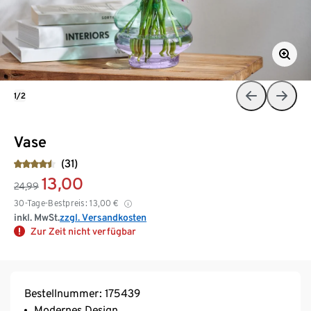
1/2
Vase
(31)
13,00
24,99
30-Tage-Bestpreis:
13,00
€
inkl. MwSt.
zzgl. Versandkosten
Zur Zeit nicht verfügbar
Bestellnummer: 175439
Modernes Design