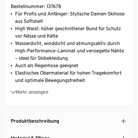
Bestellnummer: 137678
Für Profis und Anfänger: Stylische Damen-Skihose
aus Softshell
High Waist: höher geschnittener Bund für Schutz
vor Nässe und Kälte
Wasserdicht, winddicht und atmungsaktiv durch
High-Performance-Laminat und versiegelte Nähte
– ideal für Skibekleidung
Auch als Regenhose geeignet
Elastisches Obermaterial für hohen Tragekomfort
und optimale Bewegungsfreiheit
Verdeckter Reißverschluss, 2 Haken und
Mehr anzeigen
Klettverschluss
Mit umweltschonender evoPel-Imprägnierung
Obermaterial hält einer Wassersäule bis 5.000 mm
stand
Produktbeschreibung
3M™ Thinsulate™ Insulation: optimale
Wärmeisolation auch in Ruhesituationen wie bei der