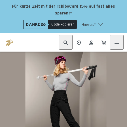
Für kurze Zeit mit der TchiboCard 15% auf fast alles
sparen!*
DANKE26
Code kopieren
Hinweis*