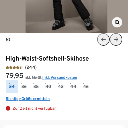
1/3
High-Waist-Softshell-Skihose
(244)
79,95
inkl. MwSt.
inkl. Versandkosten
34
36
38
40
42
44
46
Richtige Größe ermitteln
Zur Zeit nicht verfügbar