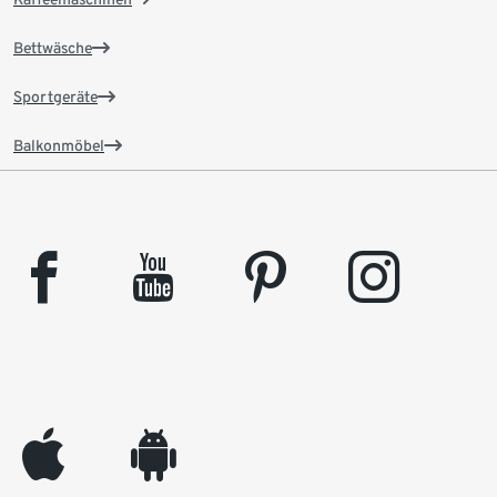
Bettwäsche
Sportgeräte
Balkonmöbel
facebook
youtube
pinterest
instagram
appleinc
android