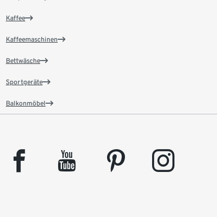
Kaffee
Kaffeemaschinen
Bettwäsche
Sportgeräte
Balkonmöbel
facebook
youtube
pinterest
instagram