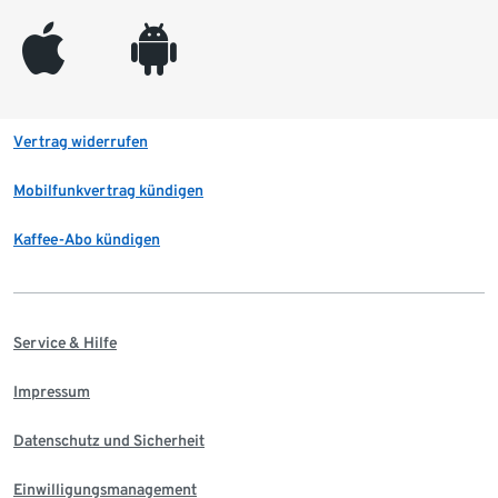
appleinc
android
Vertrag widerrufen
Mobilfunkvertrag kündigen
Kaffee-Abo kündigen
Service & Hilfe
Impressum
Datenschutz und Sicherheit
Einwilligungsmanagement