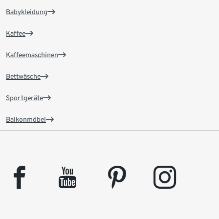
Babykleidung
Kaffee
Kaffeemaschinen
Bettwäsche
Sportgeräte
Balkonmöbel
facebook
youtube
pinterest
instagram