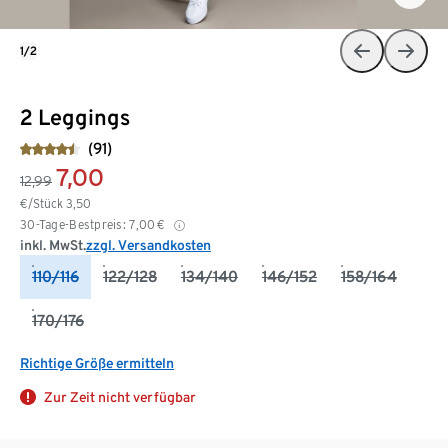
1/2
2 Leggings
(91)
7,00
12,99
€/Stück
3,50
30-Tage-Bestpreis:
7,00
€
inkl. MwSt.
zzgl. Versandkosten
110/116
122/128
134/140
146/152
158/164
170/176
Richtige Größe ermitteln
Zur Zeit nicht verfügbar