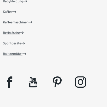
Babykleidung
Kaffee
Kaffeemaschinen
Bettwäsche
Sportgeräte
Balkonmöbel
facebook
youtube
pinterest
instagram