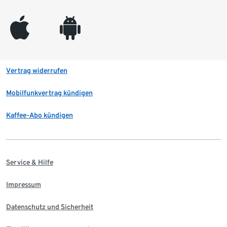
appleinc
android
Vertrag widerrufen
Mobilfunkvertrag kündigen
Kaffee-Abo kündigen
Service & Hilfe
Impressum
Datenschutz und Sicherheit