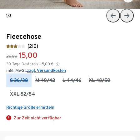
1/3
Fleecehose
(210)
15,00
29,99
30-Tage-Bestpreis:
15,00
€
inkl. MwSt.
zzgl. Versandkosten
S 36/38
M 40/42
L 44/46
XL 48/50
XXL 52/54
Richtige Größe ermitteln
Zur Zeit nicht verfügbar