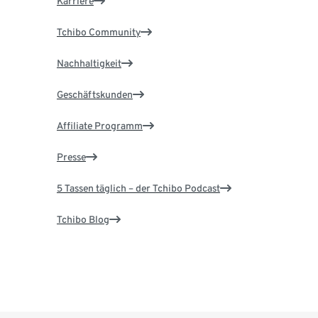
Karriere
Tchibo Community
Nachhaltigkeit
Geschäftskunden
Affiliate Programm
Presse
5 Tassen täglich – der Tchibo Podcast
Tchibo Blog