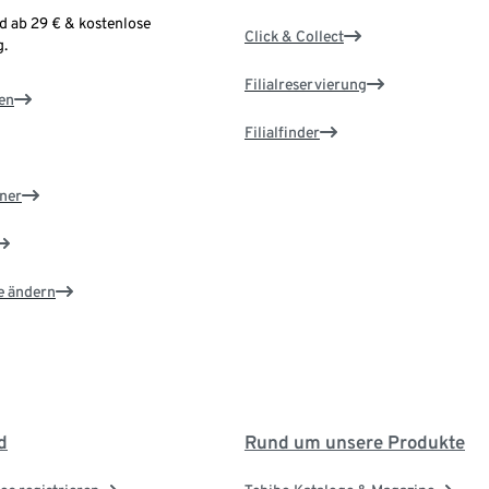
d ab 29 € & kostenlose
Click & Collect
.
Filialreservierung
en
Filialfinder
ner
e ändern
d
Rund um unsere Produkte