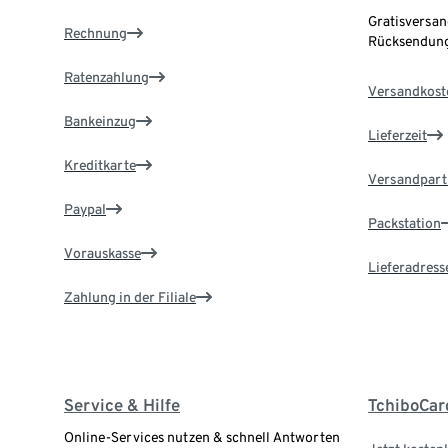
Gratisversan
Rechnung
Rücksendung
Ratenzahlung
Versandkost
Bankeinzug
Lieferzeit
Kreditkarte
Versandpart
Paypal
Packstation
Vorauskasse
Lieferadress
Zahlung in der Filiale
Service & Hilfe
TchiboCar
Online-Services nutzen & schnell Antworten