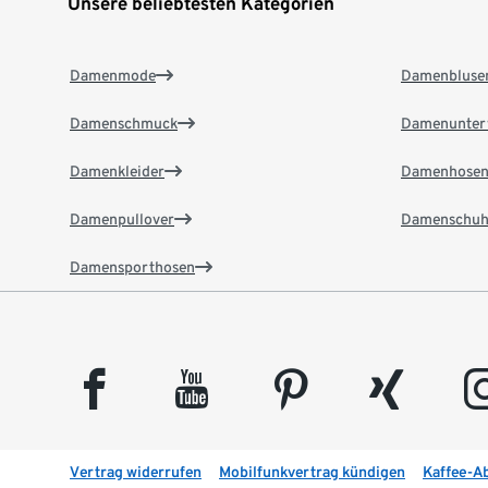
Unsere beliebtesten Kategorien
Damenmode
Damenbluse
Damenschmuck
Damenunter
Damenkleider
Damenhose
Damenpullover
Damenschuh
Damensporthosen
facebook
youtube
pinterest
xing
insta
Vertrag widerrufen
Mobilfunkvertrag kündigen
Kaffee-A