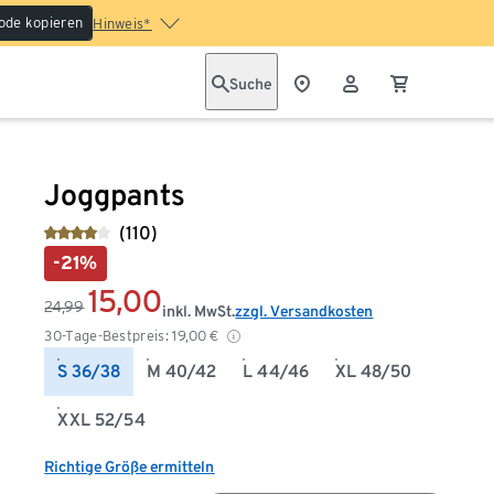
ode kopieren
Hinweis*
Suche
Joggpants
(110)
-21%
15,00
24,99
inkl. MwSt.
zzgl. Versandkosten
30-Tage-Bestpreis:
19,00
€
S 36/38
M 40/42
L 44/46
XL 48/50
XXL 52/54
Richtige Größe ermitteln