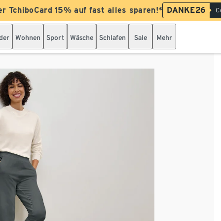
er TchiboCard 15% auf fast alles sparen!*
DANKE26
C
der
Wohnen
Sport
Wäsche
Schlafen
Sale
Mehr