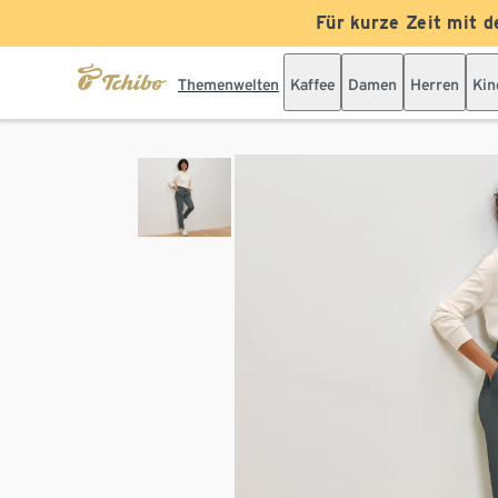
Für kurze Zeit mit d
Themenwelten
Kaffee
Damen
Herren
Kin