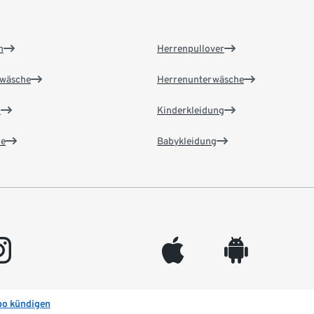
n
Herrenpullover
wäsche
Herrenunterwäsche
n
Kinderkleidung
e
Babykleidung
gram
appleinc
android
bo kündigen