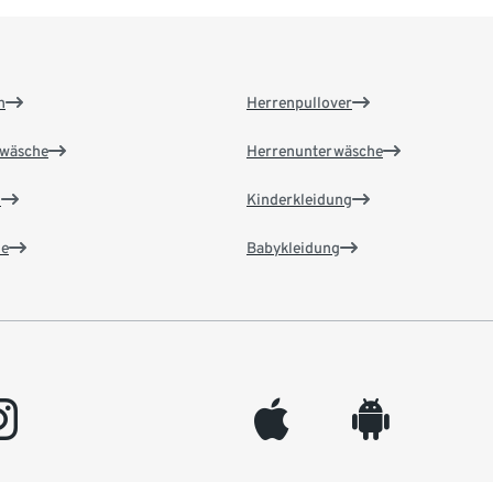
n
Herrenpullover
wäsche
Herrenunterwäsche
n
Kinderkleidung
e
Babykleidung
gram
appleinc
android