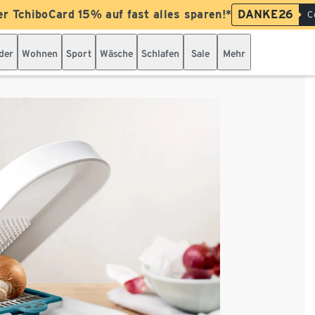
er TchiboCard 15% auf fast alles sparen!*
DANKE26
C
der
Wohnen
Sport
Wäsche
Schlafen
Sale
Mehr