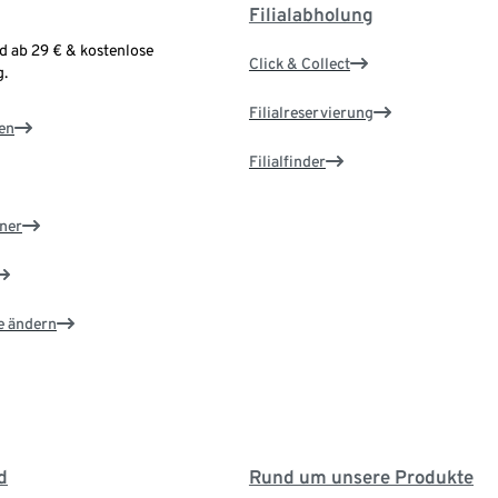
Filialabholung
d ab 29 € & kostenlose
Click & Collect
.
Filialreservierung
en
Filialfinder
ner
e ändern
d
Rund um unsere Produkte