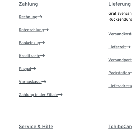
Zahlung
Lieferung
Gratisversan
Rechnung
Rücksendung
Ratenzahlung
Versandkost
Bankeinzug
Lieferzeit
Kreditkarte
Versandpart
Paypal
Packstation
Vorauskasse
Lieferadress
Zahlung in der Filiale
Service & Hilfe
TchiboCar