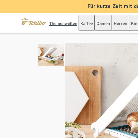
Für kurze Zeit mit d
Themenwelten
Kaffee
Damen
Herren
Kin