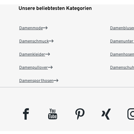
Unsere beliebtesten Kategorien
Damenmode
Damenbluse
Damenschmuck
Damenunter
Damenkleider
Damenhose
Damenpullover
Damenschuh
Damensporthosen
facebook
youtube
pinterest
xing
insta