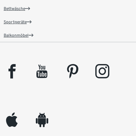
Bettwäsche
Sportgeräte
Balkonmöbel
facebook
youtube
pinterest
instagram
appleinc
android