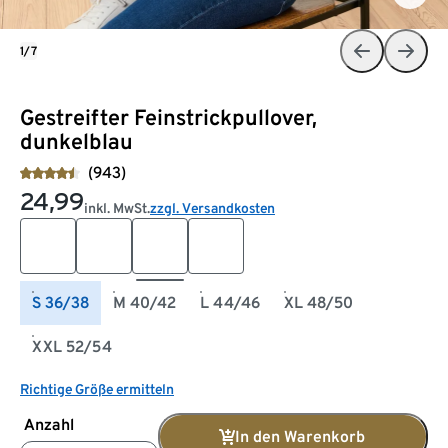
1/7
Gestreifter Feinstrickpullover,
dunkelblau
(943)
24,99
inkl. MwSt.
zzgl. Versandkosten
S 36/38
M 40/42
L 44/46
XL 48/50
XXL 52/54
Richtige Größe ermitteln
Anzahl
In den Warenkorb