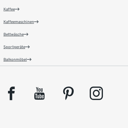
Kaffee
Kaffeemaschinen
Bettwäsche
Sportgeräte
Balkonmöbel
facebook
youtube
pinterest
instagram