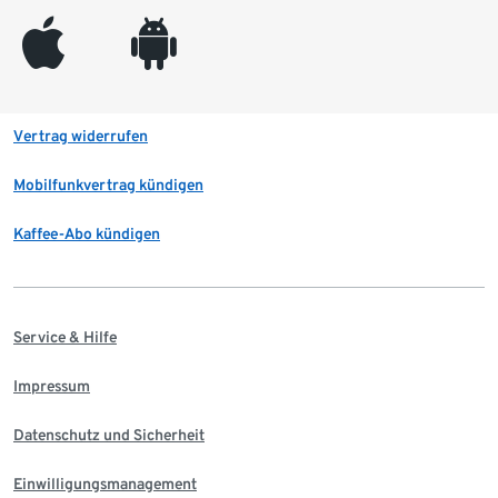
appleinc
android
Vertrag widerrufen
Mobilfunkvertrag kündigen
Kaffee-Abo kündigen
Service & Hilfe
Impressum
Datenschutz und Sicherheit
Einwilligungsmanagement