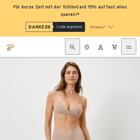
Für kurze Zeit mit der TchiboCard 15% auf fast alles
sparen!*
DANKE26
Code kopieren
Hinweis*