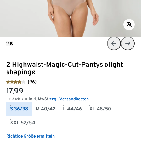
1/10
2 Highwaist-Magic-Cut-Pantys »light
shaping«
(96)
17,99
inkl. MwSt.
zzgl. Versandkosten
€/Stück
9,00
S 36/38
M 40/42
L 44/46
XL 48/50
XXL 52/54
Richtige Größe ermitteln