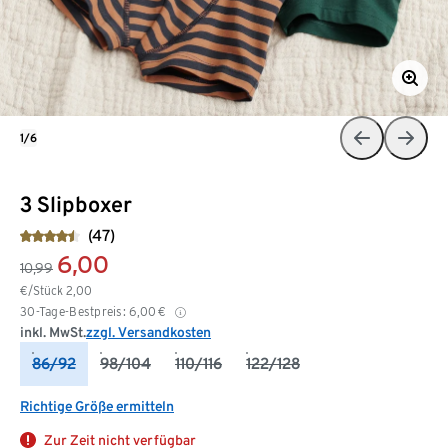
1/6
3 Slipboxer
(47)
6,00
10,99
€/Stück
2,00
30-Tage-Bestpreis:
6,00
€
inkl. MwSt.
zzgl. Versandkosten
86/92
98/104
110/116
122/128
Richtige Größe ermitteln
Zur Zeit nicht verfügbar