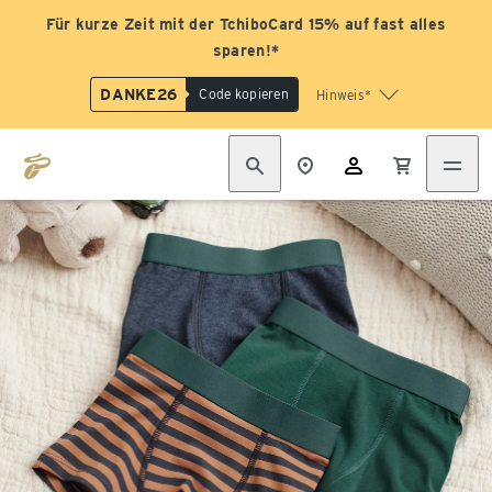
Für kurze Zeit mit der TchiboCard 15% auf fast alles
sparen!*
DANKE26
Code kopieren
Hinweis*