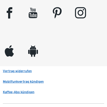
facebook
youtube
pinterest
instagram
appleinc
android
Vertrag widerrufen
Mobilfunkvertrag kündigen
Kaffee-Abo kündigen