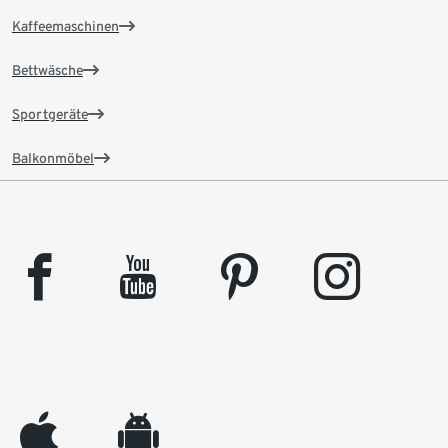
Kaffeemaschinen
Bettwäsche
Sportgeräte
Balkonmöbel
facebook
youtube
pinterest
instagram
appleinc
android