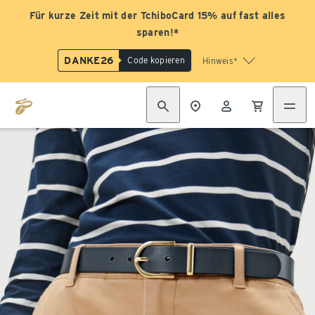
Für kurze Zeit mit der TchiboCard 15% auf fast alles
sparen!*
DANKE26
Code kopieren
Hinweis*