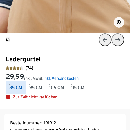
1/4
Ledergürtel
(74)
29,99
inkl. MwSt.
inkl. Versandkosten
85 CM
95 CM
105 CM
115 CM
Zur Zeit nicht verfügbar
Bestellnummer: 191912
Hochwertiges, chromfrei gegerbtes Leder