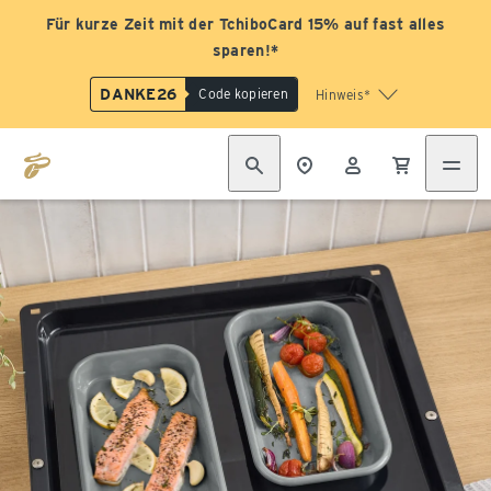
Für kurze Zeit mit der TchiboCard 15% auf fast alles
sparen!*
DANKE26
Code kopieren
Hinweis*