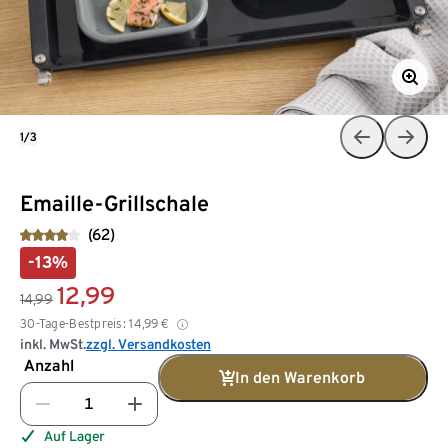
1/3
Emaille-Grillschale
(62)
-13%
12,99
14,99
30-Tage-Bestpreis:
14,99
€
inkl. MwSt.
zzgl. Versandkosten
Anzahl
In den Warenkorb
Auf Lager