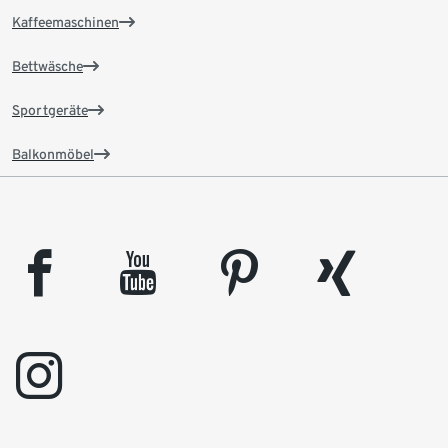
Kaffeemaschinen
Bettwäsche
Sportgeräte
Balkonmöbel
facebook
youtube
pinterest
xing
instagram