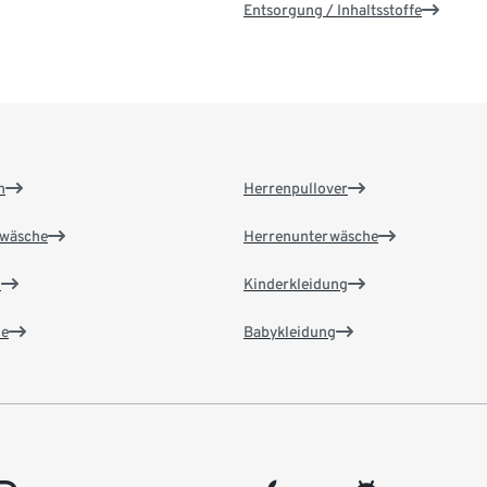
Entsorgung / Inhaltsstoffe
n
Herrenpullover
wäsche
Herrenunterwäsche
n
Kinderkleidung
e
Babykleidung