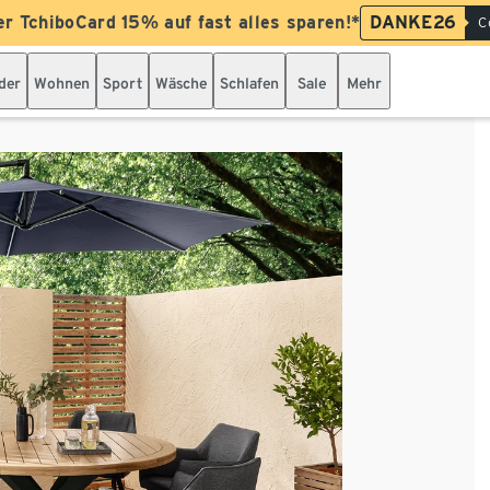
er TchiboCard 15% auf fast alles sparen!*
DANKE26
C
der
Wohnen
Sport
Wäsche
Schlafen
Sale
Mehr