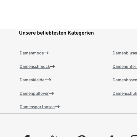
Unsere beliebtesten Kategorien
Damenmode
Damenbluse
Damenschmuck
Damenunter
Damenkleider
Damenhose
Damenpullover
Damenschuh
Damensporthosen