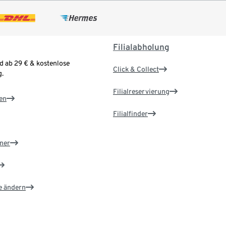
Filialabholung
d ab 29 € & kostenlose
Click & Collect
.
Filialreservierung
en
Filialfinder
ner
e ändern