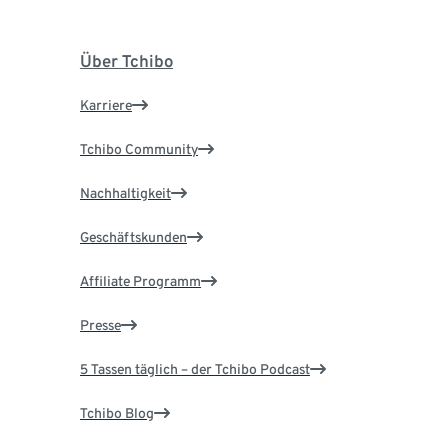
Über Tchibo
Karriere
Tchibo Community
Nachhaltigkeit
Geschäftskunden
Affiliate Programm
Presse
5 Tassen täglich – der Tchibo Podcast
Tchibo Blog