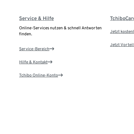
Service & Hilfe
TchiboCar
Online-Services nutzen & schnell Antworten
Jetzt kostenl
finden.
Jetzt Vortei
Service-Bereich
Hilfe & Kontakt
Tchibo Online-Konto