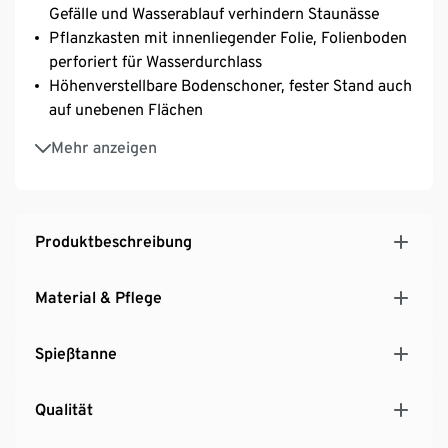
Gefälle und Wasserablauf verhindern Staunässe
Pflanzkasten mit innenliegender Folie, Folienboden
perforiert für Wasserdurchlass
Höhenverstellbare Bodenschoner, fester Stand auch
auf unebenen Flächen
Inkl. Wandbefestigung und Verbindungs-
Mehr anzeigen
Befestigung für modularen Nutzen
UV- und witterungsbeständig
Deko-Tip: Pflanztöpfe in Lamellen-Wand einhängen
Ein Element unserer Möbelserie »Elin«
Produktbeschreibung
Material & Pflege
Spießtanne
Qualität