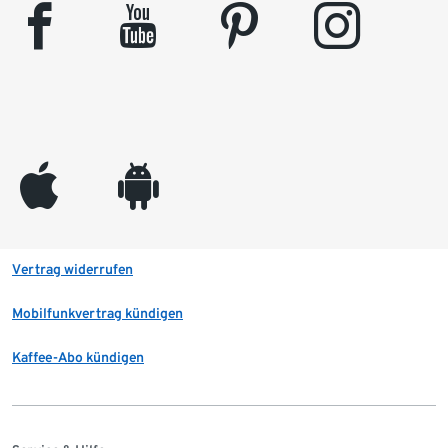
facebook
youtube
pinterest
instagram
appleinc
android
Vertrag widerrufen
Mobilfunkvertrag kündigen
Kaffee-Abo kündigen