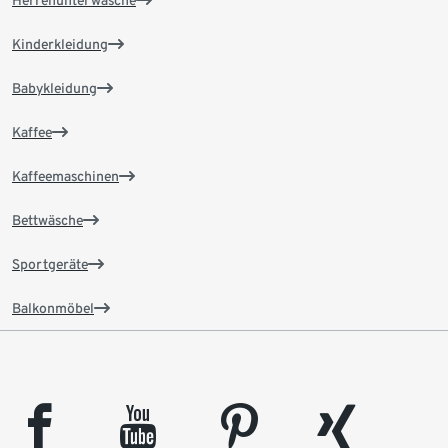
Herrenunterwäsche
Kinderkleidung
Babykleidung
Kaffee
Kaffeemaschinen
Bettwäsche
Sportgeräte
Balkonmöbel
facebook
youtube
pinterest
xing