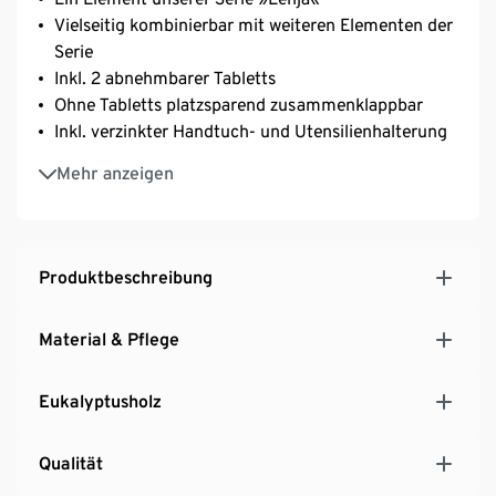
Vielseitig kombinierbar mit weiteren Elementen der
Serie
Inkl. 2 abnehmbarer Tabletts
Ohne Tabletts platzsparend zusammenklappbar
Inkl. verzinkter Handtuch- und Utensilienhalterung
Mit 2 gummibeschichteten Rädern zum mühelosen
Mehr anzeigen
Transport
Aus hochwertigem Eukalyptusholz in Teakoptik
UV- und witterungsbeständig
Produktbeschreibung
Material & Pflege
Eukalyptusholz
Qualität