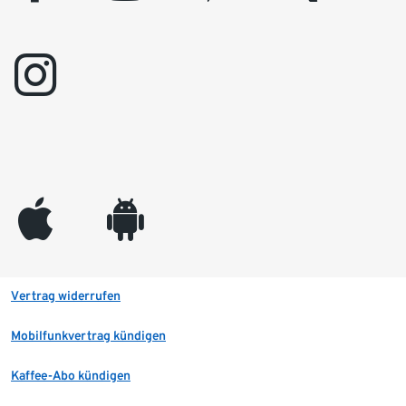
instagram
appleinc
android
Vertrag widerrufen
Mobilfunkvertrag kündigen
Kaffee-Abo kündigen