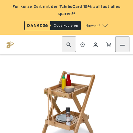
Für kurze Zeit mit der TchiboCard 15% auf fast alles
sparen!*
DANKE26
Code kopieren
Hinweis*