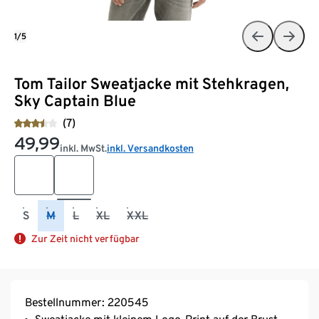
1/5
Tom Tailor Sweatjacke mit Stehkragen,
Sky Captain Blue
(7)
49,99
inkl. MwSt.
inkl. Versandkosten
S
M
L
XL
XXL
Zur Zeit nicht verfügbar
Bestellnummer: 220545