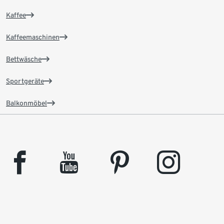
Kaffee
Kaffeemaschinen
Bettwäsche
Sportgeräte
Balkonmöbel
facebook
youtube
pinterest
instagram