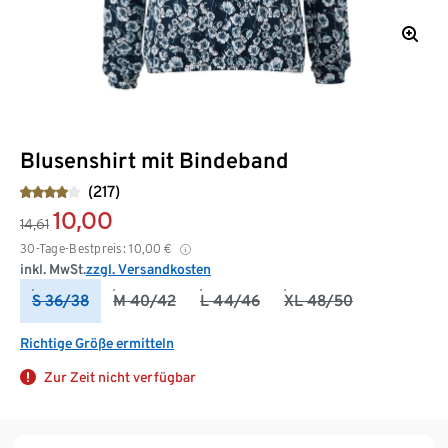
Blusenshirt mit Bindeband
(217)
10,00
14,61
30-Tage-Bestpreis:
10,00
€
inkl. MwSt.
zzgl. Versandkosten
S 36/38
M 40/42
L 44/46
XL 48/50
Richtige Größe ermitteln
Zur Zeit nicht verfügbar