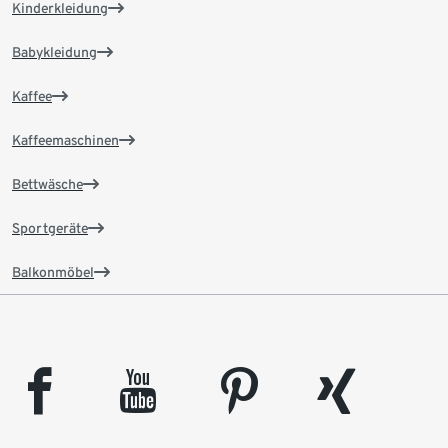
Kinderkleidung
Babykleidung
Kaffee
Kaffeemaschinen
Bettwäsche
Sportgeräte
Balkonmöbel
facebook
youtube
pinterest
xing