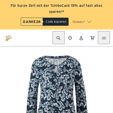
Für kurze Zeit mit der TchiboCard 15% auf fast alles
sparen!*
DANKE26
Code kopieren
Hinweis*