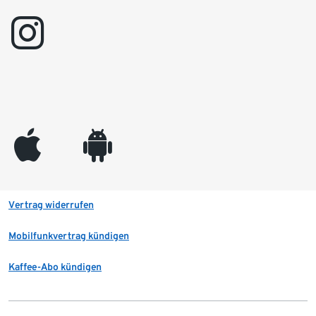
instagram
appleinc
android
Vertrag widerrufen
Mobilfunkvertrag kündigen
Kaffee-Abo kündigen