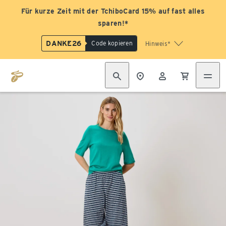
Für kurze Zeit mit der TchiboCard 15% auf fast alles
sparen!*
DANKE26
Code kopieren
Hinweis*