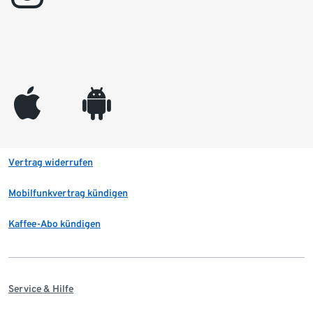
appleinc
android
Vertrag widerrufen
Mobilfunkvertrag kündigen
Kaffee-Abo kündigen
Service & Hilfe