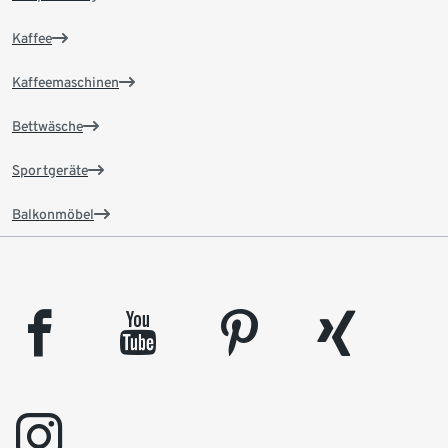
Kaffee
Kaffeemaschinen
Bettwäsche
Sportgeräte
Balkonmöbel
facebook
youtube
pinterest
xing
instagram