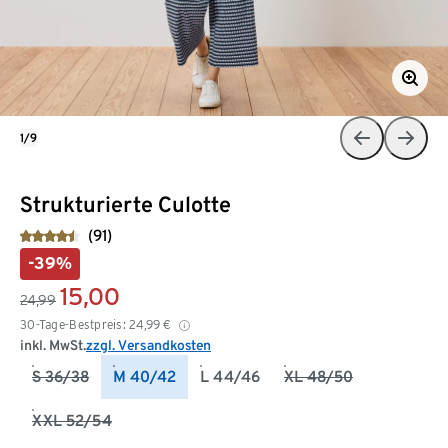
1/9
Strukturierte Culotte
(91)
-39%
15,00
24,99
30-Tage-Bestpreis:
24,99
€
inkl. MwSt.
zzgl. Versandkosten
S 36/38
M 40/42
L 44/46
XL 48/50
XXL 52/54