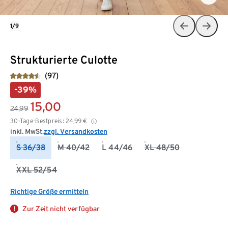
1/9
Strukturierte Culotte
(97)
-39%
15,00
24,99
30-Tage-Bestpreis:
24,99
€
inkl. MwSt.
zzgl. Versandkosten
S 36/38
M 40/42
L 44/46
XL 48/50
XXL 52/54
Richtige Größe ermitteln
Zur Zeit nicht verfügbar