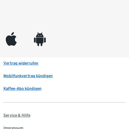
appleinc
android
Vertrag widerrufen
Mobilfunkvertrag kündigen
Kaffee-Abo kündigen
Service & Hilfe
Impressum