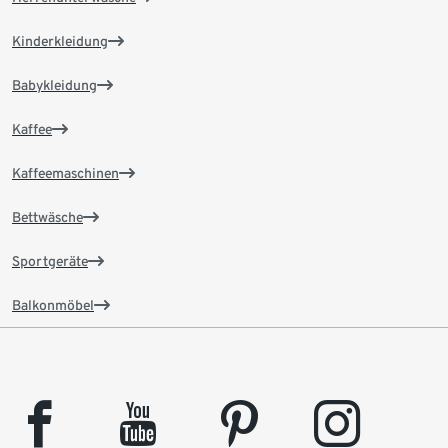
Kinderkleidung
Babykleidung
Kaffee
Kaffeemaschinen
Bettwäsche
Sportgeräte
Balkonmöbel
facebook
youtube
pinterest
instagram