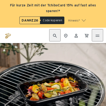
Für kurze Zeit mit der TchiboCard 15% auf fast alles
sparen!*
DANKE26
Code kopieren
Hinweis*