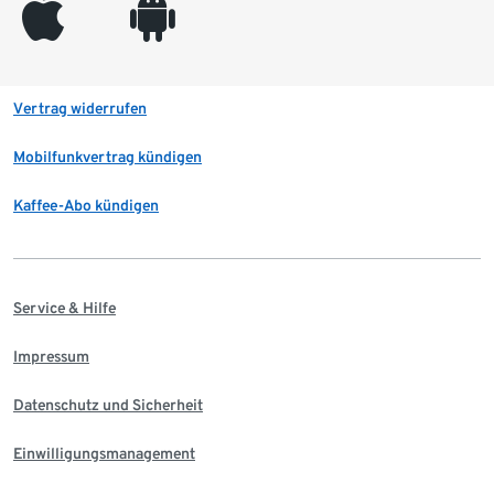
appleinc
android
Vertrag widerrufen
Mobilfunkvertrag kündigen
Kaffee-Abo kündigen
Service & Hilfe
Impressum
Datenschutz und Sicherheit
Einwilligungsmanagement