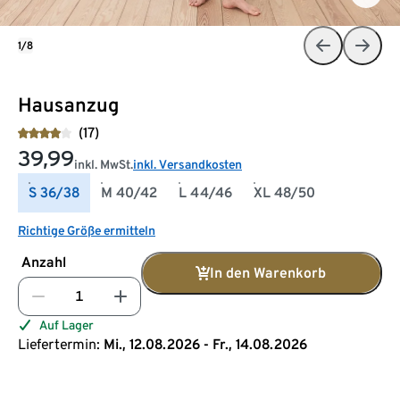
1/8
Hausanzug
(17)
39,99
inkl. MwSt.
inkl. Versandkosten
S 36/38
M 40/42
L 44/46
XL 48/50
Richtige Größe ermitteln
Anzahl
In den Warenkorb
Auf Lager
Liefertermin:
Mi., 12.08.2026 - Fr., 14.08.2026