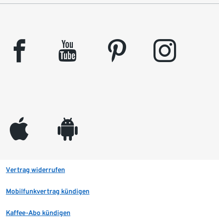
facebook
youtube
pinterest
instagram
appleinc
android
Vertrag widerrufen
Mobilfunkvertrag kündigen
Kaffee-Abo kündigen