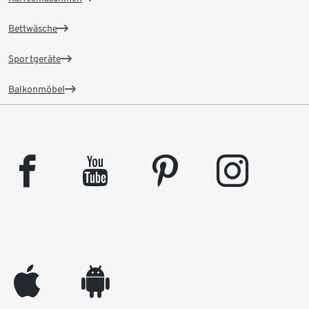
Bettwäsche
Sportgeräte
Balkonmöbel
facebook
youtube
pinterest
instagram
appleinc
android