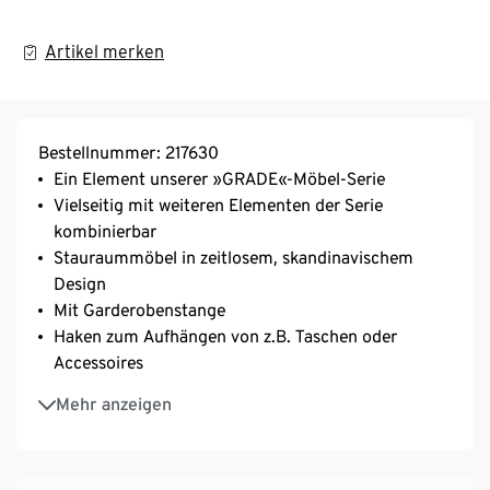
Artikel merken
Bestellnummer: 217630
Ein Element unserer »GRADE«-Möbel-Serie
Vielseitig mit weiteren Elementen der Serie
kombinierbar
Stauraummöbel in zeitlosem, skandinavischem
Design
Mit Garderobenstange
Haken zum Aufhängen von z.B. Taschen oder
Accessoires
Eleganter Metallgriff in matter Optik
Mehr anzeigen
Korpus, Fronten und Einlegeböden aus FSC®-
zertifizierten MDF-Platten mit einer
Melaminharzbeschichtung in Eichenoptik