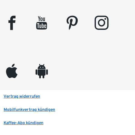
facebook
youtube
pinterest
instagram
appleinc
android
Vertrag widerrufen
Mobilfunkvertrag kündigen
Kaffee-Abo kündigen