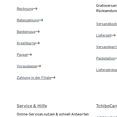
Gratisversan
Rechnung
Rücksendung
Ratenzahlung
Versandkost
Bankeinzug
Lieferzeit
Kreditkarte
Versandpart
Paypal
Packstation
Vorauskasse
Lieferadress
Zahlung in der Filiale
Service & Hilfe
TchiboCar
Online-Services nutzen & schnell Antworten