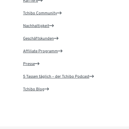
Karriere
Tchibo Community
Nachhaltigkeit
Geschäftskunden
Affiliate Programm
Presse
5 Tassen täglich – der Tchibo Podcast
Tchibo Blog