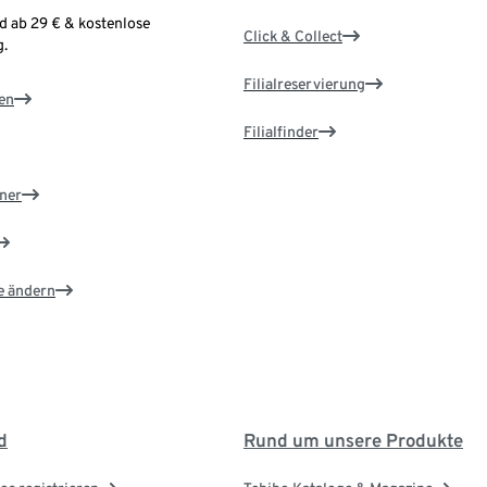
d ab 29 € & kostenlose
Click & Collect
.
Filialreservierung
en
Filialfinder
ner
e ändern
d
Rund um unsere Produkte