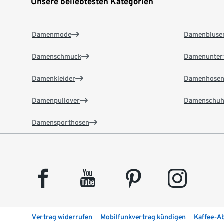
Unsere beliebtesten Kategorien
Damenmode
Damenbluse
Damenschmuck
Damenunter
Damenkleider
Damenhose
Damenpullover
Damenschuh
Damensporthosen
facebook
youtube
pinterest
instagram
Vertrag widerrufen
Mobilfunkvertrag kündigen
Kaffee-A