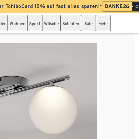
er TchiboCard 15% auf fast alles sparen!*
DANKE26
C
der
Wohnen
Sport
Wäsche
Schlafen
Sale
Mehr