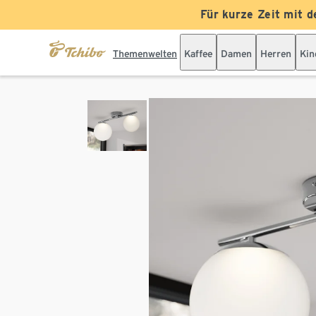
Für kurze Zeit mit d
Themenwelten
Kaffee
Damen
Herren
Kin