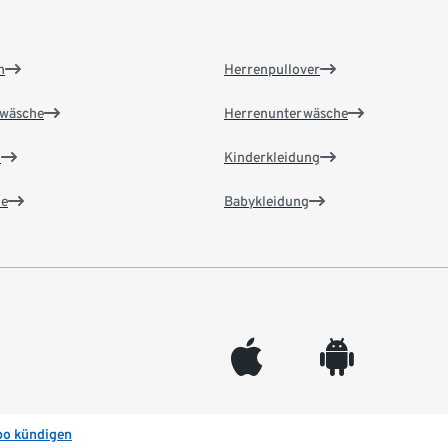
n
Herrenpullover
wäsche
Herrenunterwäsche
n
Kinderkleidung
e
Babykleidung
appleinc
android
bo kündigen