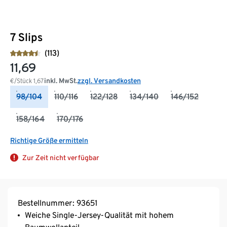
7 Slips
(113)
11,69
inkl. MwSt.
zzgl. Versandkosten
€/Stück
1,67
98/104
110/116
122/128
134/140
146/152
158/164
170/176
Richtige Größe ermitteln
Zur Zeit nicht verfügbar
Bestellnummer: 93651
Weiche Single-Jersey-Qualität mit hohem