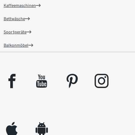
Kaffeemaschinen
Bettwäsche
Sportgeräte
Balkonmöbel
facebook
youtube
pinterest
instagram
appleinc
android