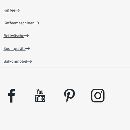
Kaffee
Kaffeemaschinen
Bettwäsche
Sportgeräte
Balkonmöbel
facebook
youtube
pinterest
instagram