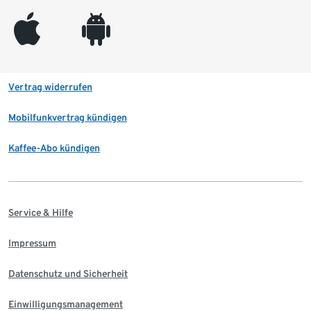
appleinc
android
Vertrag widerrufen
Mobilfunkvertrag kündigen
Kaffee-Abo kündigen
Service & Hilfe
Impressum
Datenschutz und Sicherheit
Einwilligungsmanagement