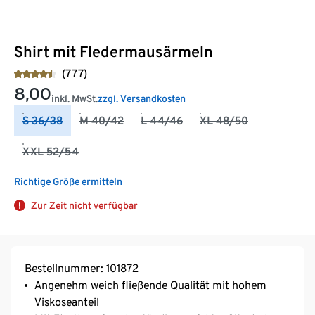
Shirt mit Fledermausärmeln
(777)
8,00
inkl. MwSt.
zzgl. Versandkosten
S 36/38
M 40/42
L 44/46
XL 48/50
XXL 52/54
Richtige Größe ermitteln
Zur Zeit nicht verfügbar
Bestellnummer: 101872
Angenehm weich fließende Qualität mit hohem
Viskoseanteil