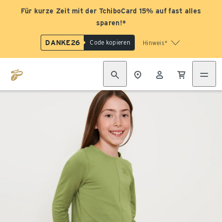
Für kurze Zeit mit der TchiboCard 15% auf fast alles
sparen!*
DANKE26
Code kopieren
Hinweis*