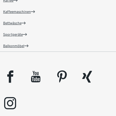
Kaffee
Kaffeemaschinen
Bettwäsche
Sportgeräte
Balkonmöbel
facebook
youtube
pinterest
xing
instagram