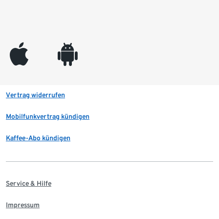
appleinc
android
Vertrag widerrufen
Mobilfunkvertrag kündigen
Kaffee-Abo kündigen
Service & Hilfe
Impressum