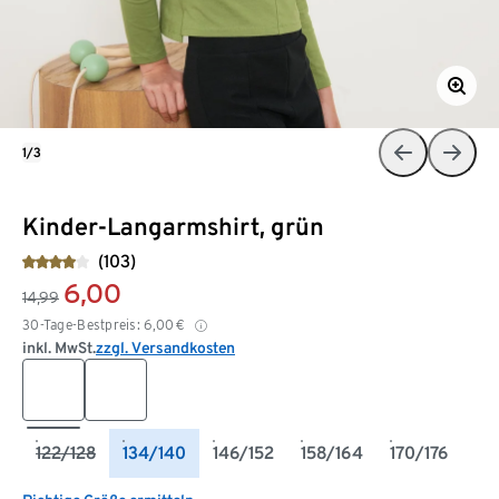
1/3
Kinder-Langarmshirt, grün
(103)
6,00
14,99
30-Tage-Bestpreis:
6,00
€
inkl. MwSt.
zzgl. Versandkosten
122/128
134/140
146/152
158/164
170/176