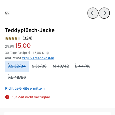
1/2
Teddyplüsch-Jacke
(324)
15,00
29,99
30-Tage-Bestpreis:
15,00
€
inkl. MwSt.
zzgl. Versandkosten
XS 32/34
S 36/38
M 40/42
L 44/46
XL 48/50
Richtige Größe ermitteln
Zur Zeit nicht verfügbar