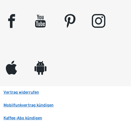
facebook
youtube
pinterest
instagram
appleinc
android
Vertrag widerrufen
Mobilfunkvertrag kündigen
Kaffee-Abo kündigen