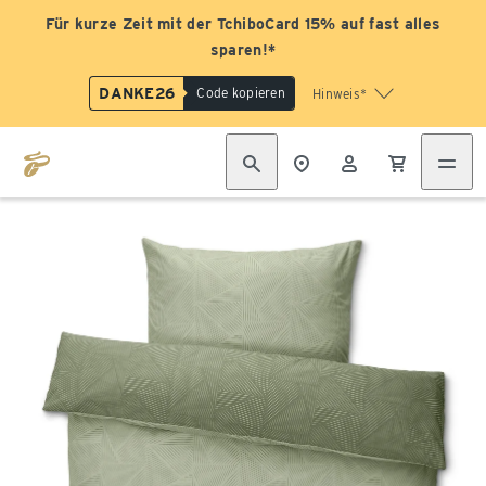
Für kurze Zeit mit der TchiboCard 15% auf fast alles
sparen!*
DANKE26
Code kopieren
Hinweis*