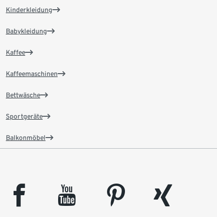
Kinderkleidung
Babykleidung
Kaffee
Kaffeemaschinen
Bettwäsche
Sportgeräte
Balkonmöbel
facebook
youtube
pinterest
xing