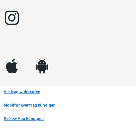
instagram
appleinc
android
Vertrag widerrufen
Mobilfunkvertrag kündigen
Kaffee-Abo kündigen