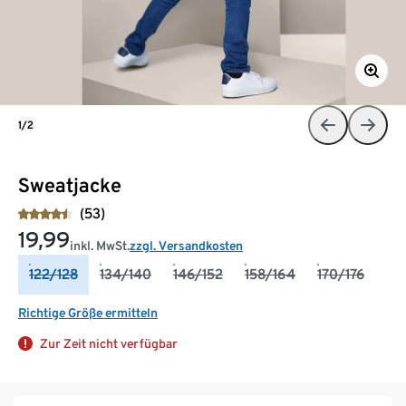
1/2
Sweatjacke
(53)
19,99
inkl. MwSt.
zzgl. Versandkosten
122/128
134/140
146/152
158/164
170/176
Richtige Größe ermitteln
Zur Zeit nicht verfügbar