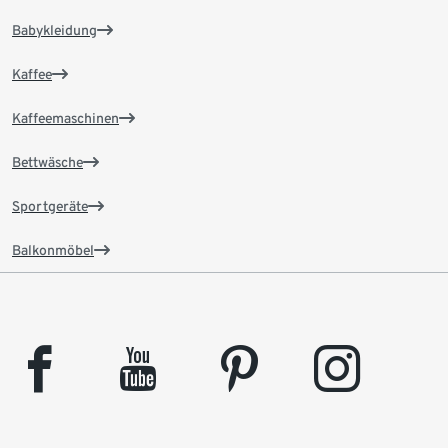
Babykleidung
Kaffee
Kaffeemaschinen
Bettwäsche
Sportgeräte
Balkonmöbel
facebook
youtube
pinterest
instagram