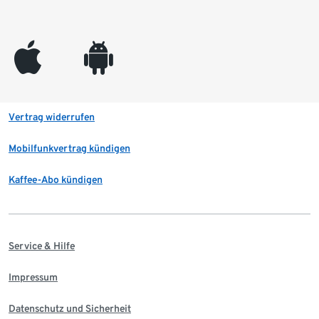
appleinc
android
Vertrag widerrufen
Mobilfunkvertrag kündigen
Kaffee-Abo kündigen
Service & Hilfe
Impressum
Datenschutz und Sicherheit