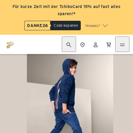
Für kurze Zeit mit der TchiboCard 15% auf fast alles
sparen!*
DANKE26
Code kopieren
Hinweis*