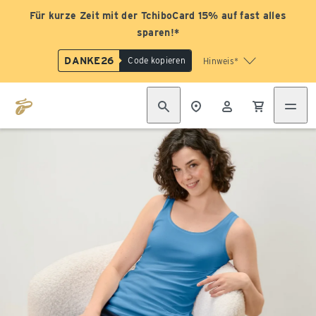
Für kurze Zeit mit der TchiboCard 15% auf fast alles
sparen!*
DANKE26
Code kopieren
Hinweis*