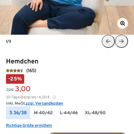
1/3
Hemdchen
(165)
-25%
3,00
7,99
30-Tage-Bestpreis:
4,00
€
inkl. MwSt.
zzgl. Versandkosten
S 36/38
M 40/42
L 44/46
XL 48/50
Richtige Größe ermitteln