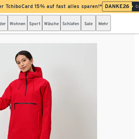
er TchiboCard 15% auf fast alles sparen!*
DANKE26
C
der
Wohnen
Sport
Wäsche
Schlafen
Sale
Mehr