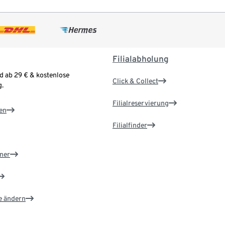
Filialabholung
d ab 29 € & kostenlose
Click & Collect
.
Filialreservierung
en
Filialfinder
ner
e ändern