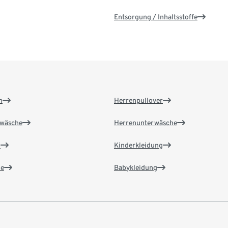
Entsorgung / Inhaltsstoffe
n
Herrenpullover
wäsche
Herrenunterwäsche
n
Kinderkleidung
e
Babykleidung