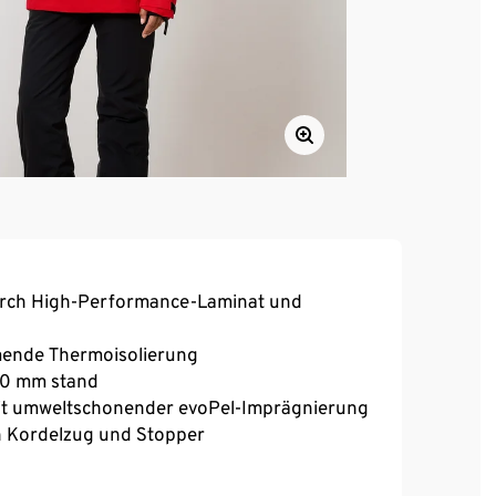
urch High-Performance-Laminat und
mende Thermoisolierung
000 mm stand
mit umweltschonender evoPel-Imprägnierung
h Kordelzug und Stopper
zu öffnen – zum bequemen An- und Aussziehen
sh unterlegt