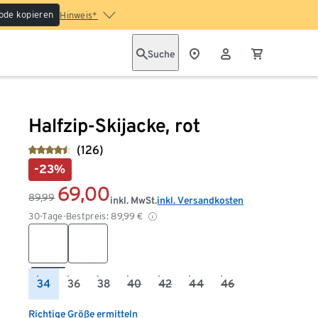
ode kopieren
Hinweis*
Suche
Halfzip-Skijacke, rot
(126)
-23%
69,00
89,99
inkl. MwSt.
inkl. Versandkosten
30-Tage-Bestpreis:
89,99
€
34
36
38
40
42
44
46
Richtige Größe ermitteln