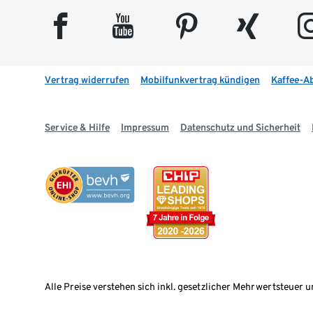
facebook
youtube
pinterest
xing
insta
Vertrag widerrufen
Mobilfunkvertrag kündigen
Kaffee-A
Service & Hilfe
Impressum
Datenschutz und Sicherheit
Alle Preise verstehen sich inkl. gesetzlicher Mehrwertsteuer u