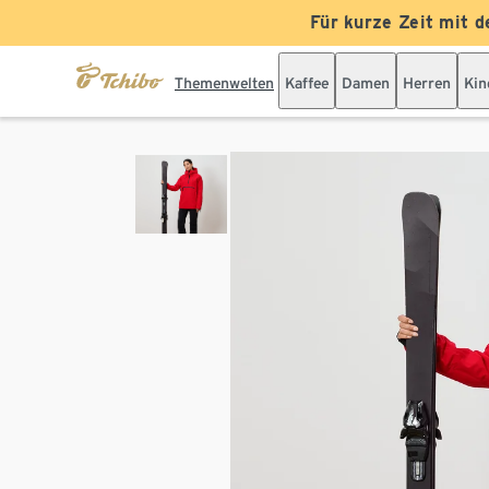
Für kurze Zeit mit d
Themenwelten
Kaffee
Damen
Herren
Kin