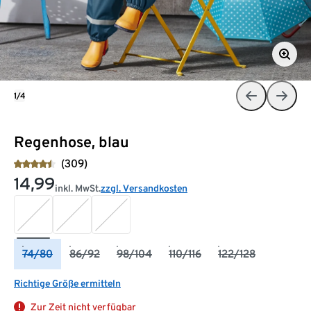
1/4
Regenhose, blau
(309)
14,99
inkl. MwSt.
zzgl. Versandkosten
74/80
86/92
98/104
110/116
122/128
Richtige Größe ermitteln
Zur Zeit nicht verfügbar