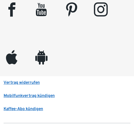
facebook
youtube
pinterest
instagram
appleinc
android
Vertrag widerrufen
Mobilfunkvertrag kündigen
Kaffee-Abo kündigen