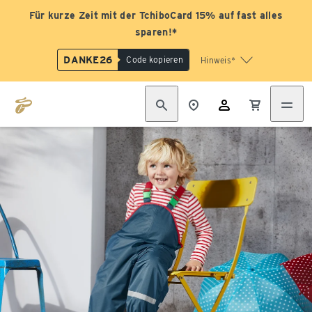
Für kurze Zeit mit der TchiboCard 15% auf fast alles
sparen!*
DANKE26
Code kopieren
Hinweis*