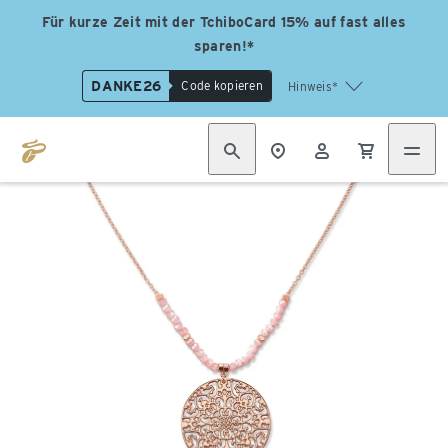
Für kurze Zeit mit der TchiboCard 15% auf fast alles
sparen!*
DANKE26
Code kopieren
Hinweis*