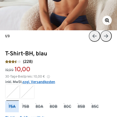
1/3
T-Shirt-BH, blau
(228)
10,00
19,99
30-Tage-Bestpreis:
10,00
€
inkl. MwSt.
zzgl. Versandkosten
75A
75B
80A
80B
80C
85B
85C