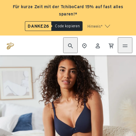
Für kurze Zeit mit der TchiboCard 15% auf fast alles
sparen!*
DANKE26
Code kopieren
Hinweis*