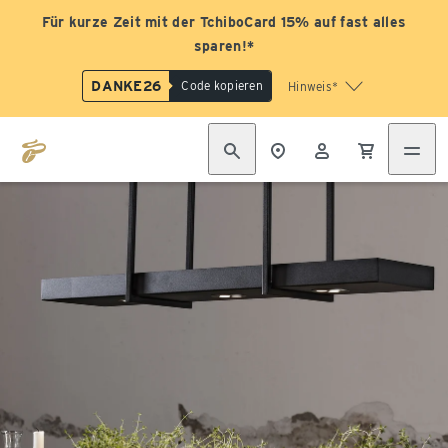
Für kurze Zeit mit der TchiboCard 15% auf fast alles
sparen!*
DANKE26
Code kopieren
Hinweis*