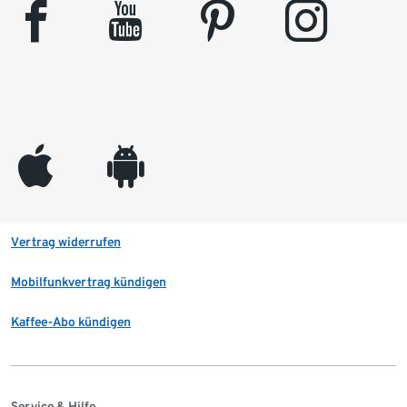
facebook
youtube
pinterest
instagram
appleinc
android
Vertrag widerrufen
Mobilfunkvertrag kündigen
Kaffee-Abo kündigen
Service & Hilfe