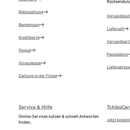
Rücksendung
Ratenzahlung
Versandkost
Bankeinzug
Lieferzeit
Kreditkarte
Versandpart
Paypal
Packstation
Vorauskasse
Lieferadress
Zahlung in der Filiale
Service & Hilfe
TchiboCar
Online-Services nutzen & schnell Antworten
Jetzt kostenl
finden.