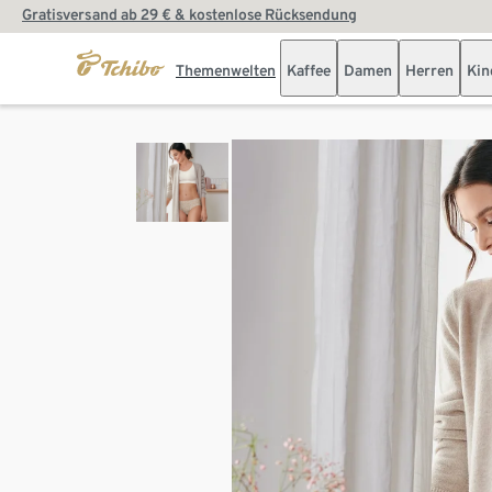
Gratisversand ab 29 € & kostenlose Rücksendung
Themenwelten
Kaffee
Damen
Herren
Kin