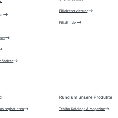
.
Filialreservierung
en
Filialfinder
ner
e ändern
d
Rund um unsere Produkte
os registrieren
Tchibo Kataloge & Magazine