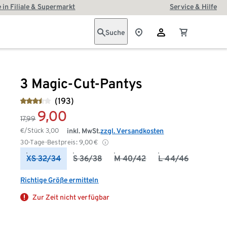
 in Filiale & Supermarkt
Service & Hilfe
Suche
3 Magic-Cut-Pantys
(193)
9,00
17,99
€/Stück
3,00
inkl. MwSt.
zzgl. Versandkosten
30-Tage-Bestpreis:
9,00
€
XS 32/34
S 36/38
M 40/42
L 44/46
Richtige Größe ermitteln
Zur Zeit nicht verfügbar