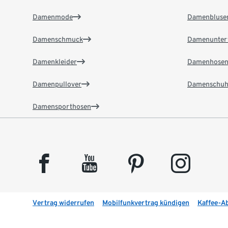
Damenmode
Damenbluse
Damenschmuck
Damenunter
Damenkleider
Damenhose
Damenpullover
Damenschuh
Damensporthosen
facebook
youtube
pinterest
instagram
Vertrag widerrufen
Mobilfunkvertrag kündigen
Kaffee-A