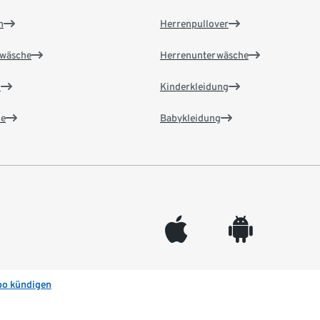
n
Herrenpullover
wäsche
Herrenunterwäsche
n
Kinderkleidung
e
Babykleidung
appleinc
android
bo kündigen