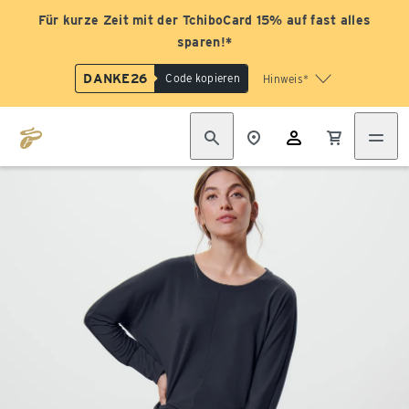
Für kurze Zeit mit der TchiboCard 15% auf fast alles
sparen!*
DANKE26
Code kopieren
Hinweis*