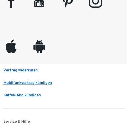
facebook
youtube
pinterest
instagram
appleinc
android
Vertrag widerrufen
Mobilfunkvertrag kündigen
Kaffee-Abo kündigen
Service & Hilfe