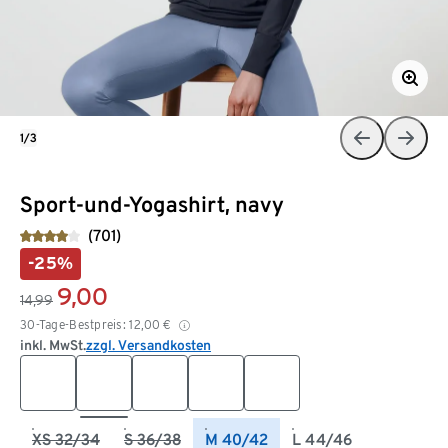
1/3
Sport-und-Yogashirt, navy
(701)
-25%
9,00
14,99
30-Tage-Bestpreis:
12,00
€
inkl. MwSt.
zzgl. Versandkosten
XS 32/34
S 36/38
M 40/42
L 44/46