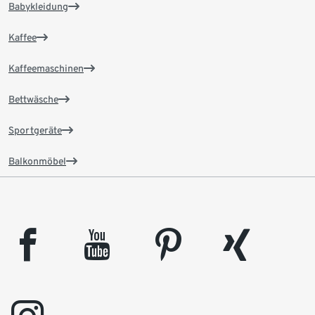
Babykleidung
Kaffee
Kaffeemaschinen
Bettwäsche
Sportgeräte
Balkonmöbel
facebook
youtube
pinterest
xing