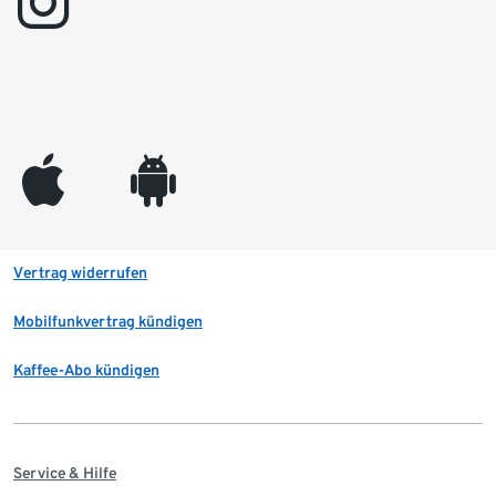
instagram
appleinc
android
Vertrag widerrufen
Mobilfunkvertrag kündigen
Kaffee-Abo kündigen
Service & Hilfe