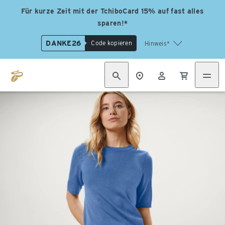
Für kurze Zeit mit der TchiboCard 15% auf fast alles
sparen!*
DANKE26
Code kopieren
Hinweis*