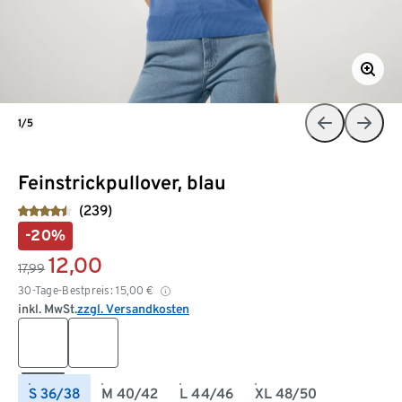
1/5
Feinstrickpullover, blau
(239)
-20%
12,00
17,99
30-Tage-Bestpreis:
15,00
€
inkl. MwSt.
zzgl. Versandkosten
S 36/38
M 40/42
L 44/46
XL 48/50