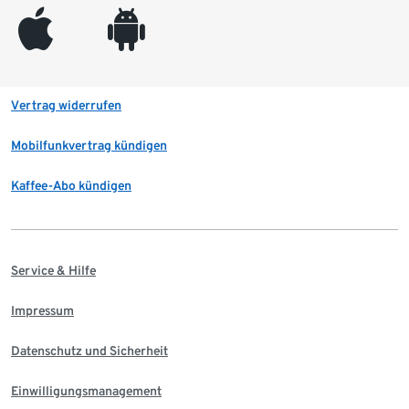
appleinc
android
Vertrag widerrufen
Mobilfunkvertrag kündigen
Kaffee-Abo kündigen
Service & Hilfe
Impressum
Datenschutz und Sicherheit
Einwilligungsmanagement