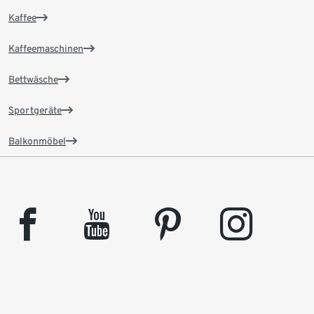
Kaffee
Kaffeemaschinen
Bettwäsche
Sportgeräte
Balkonmöbel
facebook
youtube
pinterest
instagram