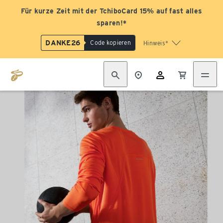
Für kurze Zeit mit der TchiboCard 15% auf fast alles
sparen!*
DANKE26
Code kopieren
Hinweis*