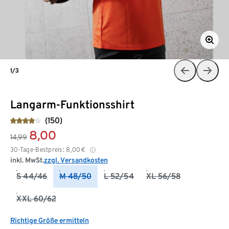
1/3
Langarm-Funktionsshirt
(150)
8,00
14,99
30-Tage-Bestpreis:
8,00
€
inkl. MwSt.
zzgl. Versandkosten
S 44/46
M 48/50
L 52/54
XL 56/58
XXL 60/62
Richtige Größe ermitteln