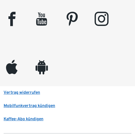
facebook
youtube
pinterest
instagram
appleinc
android
Vertrag widerrufen
Mobilfunkvertrag kündigen
Kaffee-Abo kündigen